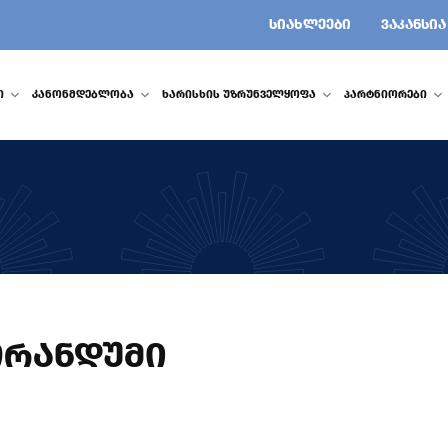
ᲡᲘᲐᲮᲚᲔᲔᲑᲘ
ᲕᲐᲙᲐᲜᲡᲘᲐ
Ი
ᲙᲐᲜᲝᲜᲛᲓᲔᲑᲚᲝᲑᲐ
ᲮᲐᲠᲘᲡᲮᲘᲡ ᲣᲖᲠᲣᲜᲕᲔᲚᲧᲝᲤᲐ
ᲞᲐᲠᲢᲜᲘᲝᲠᲔᲑᲘ
ᲝᲠᲐᲜᲓᲣᲛᲘ