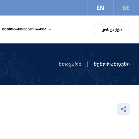
EN
GE
ᲙᲝᲜᲢᲐᲥᲢᲘ
ᲘᲜᲢᲔᲠᲜᲐᲪᲘᲝᲜᲐᲚᲘᲖᲐᲪᲘᲐ
მთავარი
მემორანდუმი