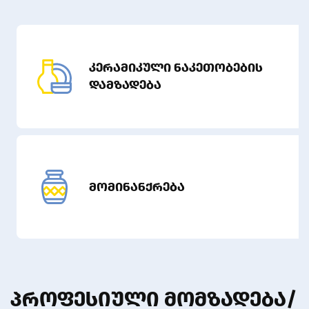
კერამიკული ნაკეთობების
დამზადება
მომინანქრება
ᲞᲠᲝᲤᲔᲡᲘᲣᲚᲘ ᲛᲝᲛᲖᲐᲓᲔᲑᲐ/
ᲒᲐᲓᲐᲛᲖᲐᲓᲔᲑᲘᲡ
ᲞᲠᲝᲒᲠᲐᲛᲔᲑᲘ