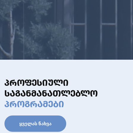
ᲞᲠᲝᲤᲔᲡᲘᲣᲚᲘ
ᲡᲐᲒᲐᲜᲛᲐᲜᲐᲗᲚᲔᲑᲚᲝ
ᲞᲠᲝᲒᲠᲐᲛᲔᲑᲘ
ᲧᲕᲔᲚᲐᲡ ᲜᲐᲮᲕᲐ